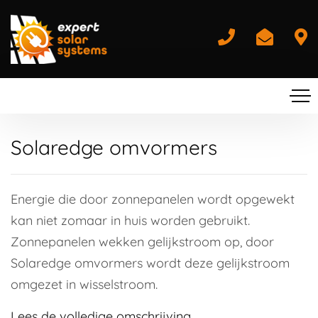
Solaredge omvormers
Energie die door zonnepanelen wordt opgewekt
kan niet zomaar in huis worden gebruikt.
Zonnepanelen wekken gelijkstroom op, door
Solaredge omvormers wordt deze gelijkstroom
omgezet in wisselstroom.
Lees de volledige omschrijving