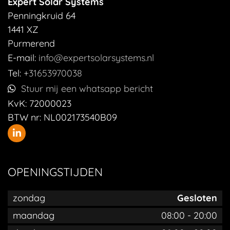
Expert Solar Systems
Penningkruid 64
1441 XZ
Purmerend
E-mail:
info@expertsolarsystems.nl
Tel:
+31653970038
Stuur mij een whatsapp bericht
KvK:
72000023
BTW nr:
NL002173540B09
OPENINGSTIJDEN
zondag
Gesloten
maandag
08:00
-
20:00